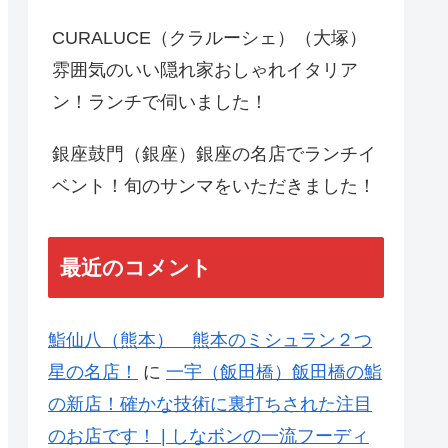
CURALUCE（クラルーシェ）（大塚）
雰囲気のいい隠れ家おしゃれイタリア
ン！ランチで伺いました！
銀座鼓門（銀座）銀座の名店でランチイ
ベント！旬のサンマをいただきました！
最近のコメント
鮨仙八（熊本） 熊本のミシュラン２つ
星の名店！
に
一宇（飯田橋）飯田橋の鮨
の新店！確かな技術に裏打ちされた注目
のお店です！ | しなボンの一流フーディ