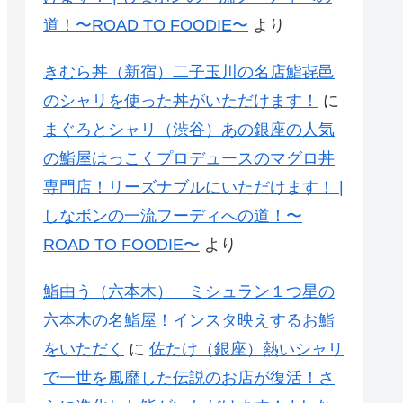
道！〜ROAD TO FOODIE〜
より
きむら丼（新宿）二子玉川の名店鮨㐂邑
のシャリを使った丼がいただけます！
に
まぐろとシャリ（渋谷）あの銀座の人気
の鮨屋はっこくプロデュースのマグロ丼
専門店！リーズナブルにいただけます！ |
しなボンの一流フーディへの道！〜
ROAD TO FOODIE〜
より
鮨由う（六本木） ミシュラン１つ星の
六本木の名鮨屋！インスタ映えするお鮨
をいただく
に
佐たけ（銀座）熱いシャリ
で一世を風靡した伝説のお店が復活！さ