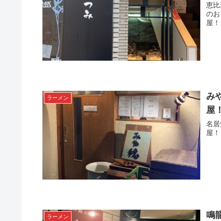
恵比
のお
屋！
み
ラーメン
屋
名居
屋！
鳴
ラーメン