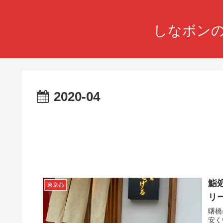
しなボンの
2020-04
鮨
東京都
リ
曙橋
安く