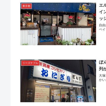
エ
東京都
イ
ッ
自由
ペイ
ぼ
リーズナブル
列
大塚
かい