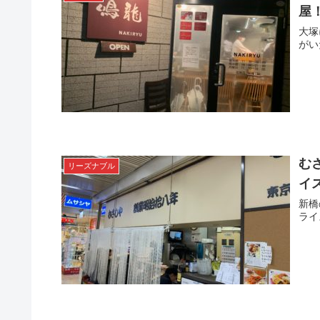
屋
大塚
がい
む
リーズナブル
イ
新橋
ライ