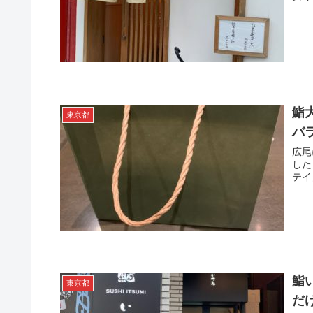
鮨
東京都
バ
広尾
した
テイ
鮨
東京都
だ