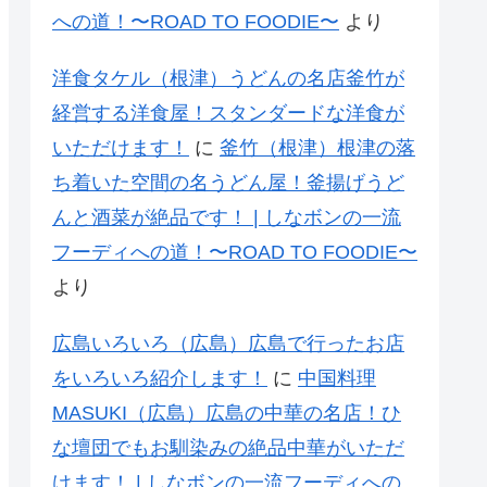
への道！〜ROAD TO FOODIE〜
より
洋食タケル（根津）うどんの名店釜竹が
経営する洋食屋！スタンダードな洋食が
いただけます！
に
釜竹（根津）根津の落
ち着いた空間の名うどん屋！釜揚げうど
んと酒菜が絶品です！ | しなボンの一流
フーディへの道！〜ROAD TO FOODIE〜
より
広島いろいろ（広島）広島で行ったお店
をいろいろ紹介します！
に
中国料理
MASUKI（広島）広島の中華の名店！ひ
な壇団でもお馴染みの絶品中華がいただ
けます！ | しなボンの一流フーディへの