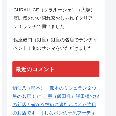
CURALUCE（クラルーシェ）（大塚）
雰囲気のいい隠れ家おしゃれイタリア
ン！ランチで伺いました！
銀座鼓門（銀座）銀座の名店でランチイ
ベント！旬のサンマをいただきました！
最近のコメント
鮨仙八（熊本） 熊本のミシュラン２つ
星の名店！
に
一宇（飯田橋）飯田橋の鮨
の新店！確かな技術に裏打ちされた注目
のお店です！ | しなボンの一流フーディ