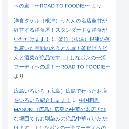
への道！〜ROAD TO FOODIE〜
より
洋食タケル（根津）うどんの名店釜竹が
経営する洋食屋！スタンダードな洋食が
いただけます！
に
釜竹（根津）根津の落
ち着いた空間の名うどん屋！釜揚げうど
んと酒菜が絶品です！ | しなボンの一流
フーディへの道！〜ROAD TO FOODIE〜
より
広島いろいろ（広島）広島で行ったお店
をいろいろ紹介します！
に
中国料理
MASUKI（広島）広島の中華の名店！ひ
な壇団でもお馴染みの絶品中華がいただ
けます！ | しなボンの一流フーディへの