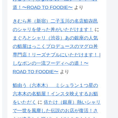
道！〜ROAD TO FOODIE〜
より
きむら丼（新宿）二子玉川の名店鮨㐂邑
のシャリを使った丼がいただけます！
に
まぐろとシャリ（渋谷）あの銀座の人気
の鮨屋はっこくプロデュースのマグロ丼
専門店！リーズナブルにいただけます！ |
しなボンの一流フーディへの道！〜
ROAD TO FOODIE〜
より
鮨由う（六本木） ミシュラン１つ星の
六本木の名鮨屋！インスタ映えするお鮨
をいただく
に
佐たけ（銀座）熱いシャリ
で一世を風靡した伝説のお店が復活！さ