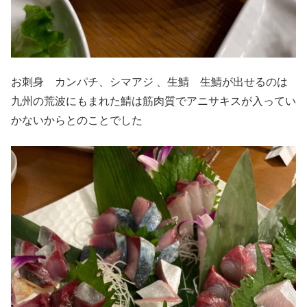
お刺身 カンパチ、シマアジ 、生鯖 生鯖が出せるのは
九州の荒波にもまれた鯖は筋肉質でアニサキスが入ってい
かないからとのことでした