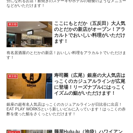
分になれるお店！薪焼きのステーキやホテルの朝食のようなメニュー
などがいただけます！
ここにもとだか（五反田）大人気
東京都
のとだかの新店がオープン！アラ
カルトでおいしい料理がいただけ
ます！
有名居酒屋のとだかの新店！おいしい料理をアラカルトでいただけま
す！
寿司團（広尾）銀座の大人気店は
東京都
っこくのカジュアルラインが広尾
に登場！リーズナブルにはっこく
イズムの鮨がいただけます！
銀座の超有名人気店はっこくのカジュアルラインが日比谷に出店！
EAT PLAY WORKSという新しいビルに入っています！はっこくの赤
酢を使った鮨をさくっといただけます！
麺屋Hulu-lu（池袋）ハワイアン
ラーメン