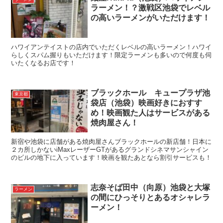
ラーメン！？激戦区池袋でレベル
の高いラーメンがいただけます！
ハワイアンテイストの店内でいただくレベルの高いラーメン！ハワイ
らしくスパム握りもいただけます！限定ラーメンも多いので何度も伺
いたくなるお店です！
ブラックホール キュープラザ池
東京都
袋店（池袋）映画好きにおすす
め！映画観た人はサービスがある
焼肉屋さん！
新宿や池袋に店舗がある焼肉屋さんブラックホールの新店舗！日本に
２カ所しかないiMaxレーザーGTがあるグランドシネマサンシャイン
のビルの地下に入っています！映画を観たあとなら割引サービスも！
志奈そば田中（向原）池袋と大塚
ラーメン
の間にひっそりとあるオシャレラ
ーメン！