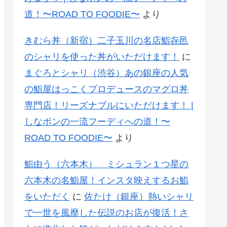
道！〜ROAD TO FOODIE〜
より
きむら丼（新宿）二子玉川の名店鮨㐂邑
のシャリを使った丼がいただけます！
に
まぐろとシャリ（渋谷）あの銀座の人気
の鮨屋はっこくプロデュースのマグロ丼
専門店！リーズナブルにいただけます！ |
しなボンの一流フーディへの道！〜
ROAD TO FOODIE〜
より
鮨由う（六本木） ミシュラン１つ星の
六本木の名鮨屋！インスタ映えするお鮨
をいただく
に
佐たけ（銀座）熱いシャリ
で一世を風靡した伝説のお店が復活！さ