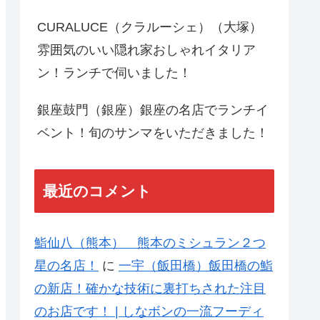
CURALUCE（クラルーシェ）（大塚）
雰囲気のいい隠れ家おしゃれイタリア
ン！ランチで伺いました！
銀座鼓門（銀座）銀座の名店でランチイ
ベント！旬のサンマをいただきました！
最近のコメント
鮨仙八（熊本） 熊本のミシュラン２つ
星の名店！
に
一宇（飯田橋）飯田橋の鮨
の新店！確かな技術に裏打ちされた注目
のお店です！ | しなボンの一流フーディ