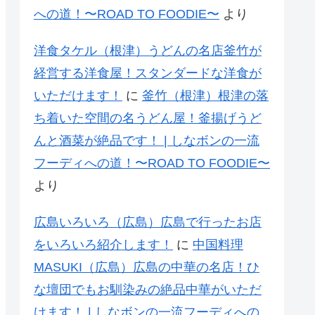
への道！〜ROAD TO FOODIE〜
より
洋食タケル（根津）うどんの名店釜竹が
経営する洋食屋！スタンダードな洋食が
いただけます！
に
釜竹（根津）根津の落
ち着いた空間の名うどん屋！釜揚げうど
んと酒菜が絶品です！ | しなボンの一流
フーディへの道！〜ROAD TO FOODIE〜
より
広島いろいろ（広島）広島で行ったお店
をいろいろ紹介します！
に
中国料理
MASUKI（広島）広島の中華の名店！ひ
な壇団でもお馴染みの絶品中華がいただ
けます！ | しなボンの一流フーディへの