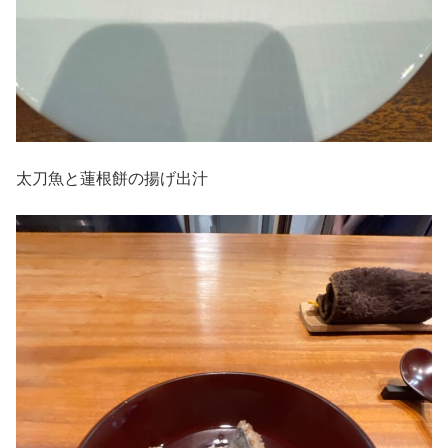
太刀魚と蓮根餅の揚げ出汁