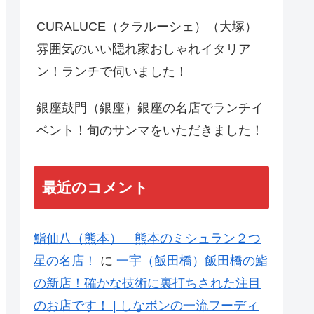
CURALUCE（クラルーシェ）（大塚）
雰囲気のいい隠れ家おしゃれイタリア
ン！ランチで伺いました！
銀座鼓門（銀座）銀座の名店でランチイ
ベント！旬のサンマをいただきました！
最近のコメント
鮨仙八（熊本） 熊本のミシュラン２つ
星の名店！
に
一宇（飯田橋）飯田橋の鮨
の新店！確かな技術に裏打ちされた注目
のお店です！ | しなボンの一流フーディ