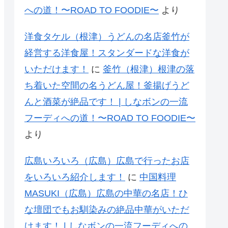
への道！〜ROAD TO FOODIE〜
より
洋食タケル（根津）うどんの名店釜竹が
経営する洋食屋！スタンダードな洋食が
いただけます！
に
釜竹（根津）根津の落
ち着いた空間の名うどん屋！釜揚げうど
んと酒菜が絶品です！ | しなボンの一流
フーディへの道！〜ROAD TO FOODIE〜
より
広島いろいろ（広島）広島で行ったお店
をいろいろ紹介します！
に
中国料理
MASUKI（広島）広島の中華の名店！ひ
な壇団でもお馴染みの絶品中華がいただ
けます！ | しなボンの一流フーディへの