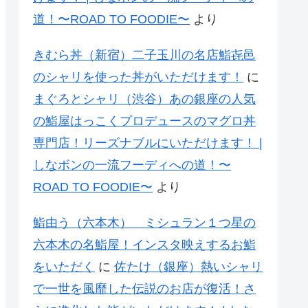
道！〜ROAD TO FOODIE〜
より
きむら丼（新宿）二子玉川の名店鮨㐂邑
のシャリを使った丼がいただけます！
に
まぐろとシャリ（渋谷）あの銀座の人気
の鮨屋はっこくプロデュースのマグロ丼
専門店！リーズナブルにいただけます！ |
しなボンの一流フーディへの道！〜
ROAD TO FOODIE〜
より
鮨由う（六本木） ミシュラン１つ星の
六本木の名鮨屋！インスタ映えするお鮨
をいただく
に
佐たけ（銀座）熱いシャリ
で一世を風靡した伝説のお店が復活！さ