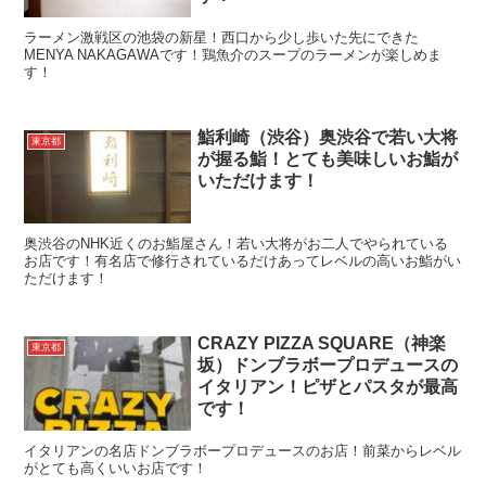
ラーメン激戦区の池袋の新星！西口から少し歩いた先にできた
MENYA NAKAGAWAです！鶏魚介のスープのラーメンが楽しめま
す！
鮨利崎（渋谷）奥渋谷で若い大将
東京都
が握る鮨！とても美味しいお鮨が
いただけます！
奥渋谷のNHK近くのお鮨屋さん！若い大将がお二人でやられている
お店です！有名店で修行されているだけあってレベルの高いお鮨がい
ただけます！
CRAZY PIZZA SQUARE（神楽
東京都
坂）ドンブラボープロデュースの
イタリアン！ピザとパスタが最高
です！
イタリアンの名店ドンブラボープロデュースのお店！前菜からレベル
がとても高くいいお店です！