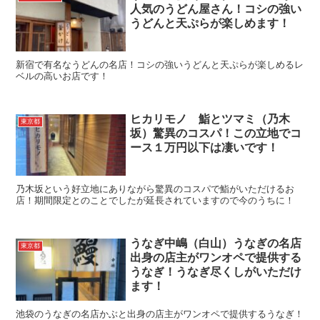
人気のうどん屋さん！コシの強い
うどんと天ぷらが楽しめます！
新宿で有名なうどんの名店！コシの強いうどんと天ぷらが楽しめるレ
ベルの高いお店です！
ヒカリモノ 鮨とツマミ（乃木
東京都
坂）驚異のコスパ！この立地でコ
ース１万円以下は凄いです！
乃木坂という好立地にありながら驚異のコスパで鮨がいただけるお
店！期間限定とのことでしたが延長されていますので今のうちに！
うなぎ中嶋（白山）うなぎの名店
東京都
出身の店主がワンオペで提供する
うなぎ！うなぎ尽くしがいただけ
ます！
池袋のうなぎの名店かぶと出身の店主がワンオペで提供するうなぎ！