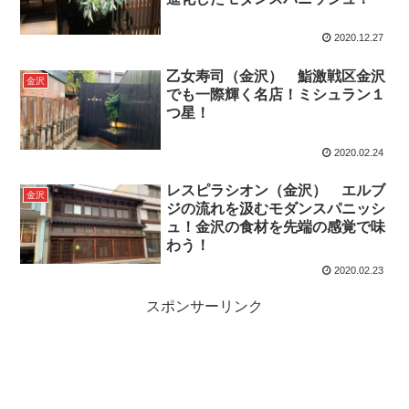
2020.12.27
乙女寿司（金沢） 鮨激戦区金沢
金沢
でも一際輝く名店！ミシュラン１
つ星！
2020.02.24
レスピラシオン（金沢） エルブ
金沢
ジの流れを汲むモダンスパニッシ
ュ！金沢の食材を先端の感覚で味
わう！
2020.02.23
スポンサーリンク