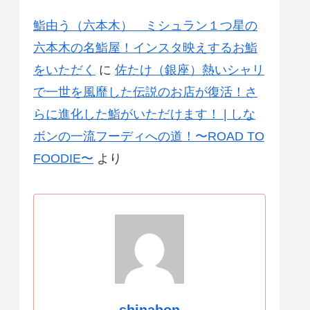
鮨由う（六本木） ミシュラン１つ星の
六本木の名鮨屋！インスタ映えするお鮨
をいただく
に
佐たけ（銀座）熱いシャリ
で一世を風靡した伝説のお店が復活！さ
らに進化した鮨がいただけます！ | しな
ボンの一流フーディへの道！〜ROAD TO
FOODIE〜
より