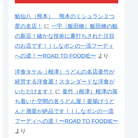
鮨仙八（熊本） 熊本のミシュラン２つ
星の名店！
に
一宇（飯田橋）飯田橋の鮨
の新店！確かな技術に裏打ちされた注目
のお店です！ | しなボンの一流フーディ
への道！〜ROAD TO FOODIE〜
より
洋食タケル（根津）うどんの名店釜竹が
経営する洋食屋！スタンダードな洋食が
いただけます！
に
釜竹（根津）根津の落
ち着いた空間の名うどん屋！釜揚げうど
んと酒菜が絶品です！ | しなボンの一流
フーディへの道！〜ROAD TO FOODIE〜
より