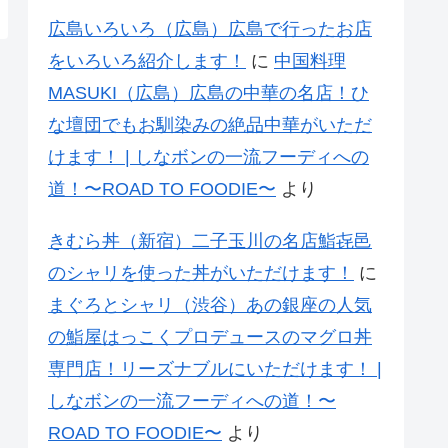
広島いろいろ（広島）広島で行ったお店
をいろいろ紹介します！
に
中国料理
MASUKI（広島）広島の中華の名店！ひ
な壇団でもお馴染みの絶品中華がいただ
けます！ | しなボンの一流フーディへの
道！〜ROAD TO FOODIE〜
より
きむら丼（新宿）二子玉川の名店鮨㐂邑
のシャリを使った丼がいただけます！
に
まぐろとシャリ（渋谷）あの銀座の人気
の鮨屋はっこくプロデュースのマグロ丼
専門店！リーズナブルにいただけます！ |
しなボンの一流フーディへの道！〜
ROAD TO FOODIE〜
より