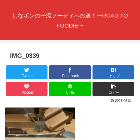
しなボンの一流フーディへの道！〜ROAD TO
FOODIE〜
IMG_0339
Twitter
Facebook
はてブ
Pocket
LINE
コピー
2025.06.01