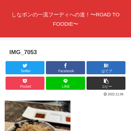
しなボンの一流フーディへの道！〜ROAD TO
FOODIE〜
IMG_7053
Twitter
Facebook
はてブ
Pocket
LINE
コピー
2022.11.06