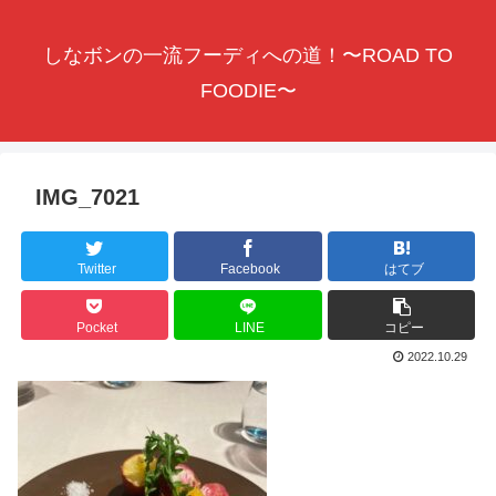
しなボンの一流フーディへの道！〜ROAD TO
FOODIE〜
IMG_7021
Twitter
Facebook
はてブ
Pocket
LINE
コピー
2022.10.29