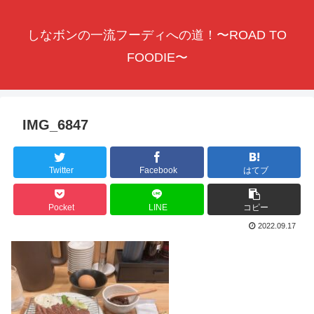
しなボンの一流フーディへの道！〜ROAD TO
FOODIE〜
IMG_6847
Twitter
Facebook
はてブ
Pocket
LINE
コピー
2022.09.17