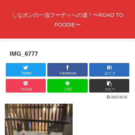
しなボンの一流フーディへの道！〜ROAD TO
FOODIE〜
IMG_6777
Twitter
Facebook
はてブ
Pocket
LINE
コピー
2022.09.10