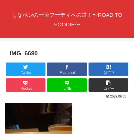
しなボンの一流フーディへの道！〜ROAD TO
FOODIE〜
IMG_6690
Twitter
Facebook
はてブ
Pocket
LINE
コピー
2022.09.03