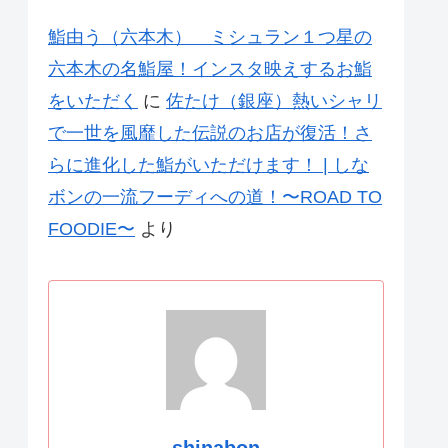
鮨由う（六本木） ミシュラン１つ星の
六本木の名鮨屋！インスタ映えするお鮨
をいただく
に
佐たけ（銀座）熱いシャリ
で一世を風靡した伝説のお店が復活！さ
らに進化した鮨がいただけます！ | しな
ボンの一流フーディへの道！〜ROAD TO
FOODIE〜
より