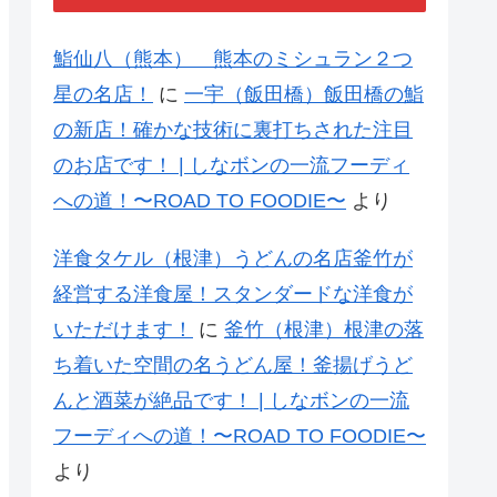
鮨仙八（熊本） 熊本のミシュラン２つ
星の名店！
に
一宇（飯田橋）飯田橋の鮨
の新店！確かな技術に裏打ちされた注目
のお店です！ | しなボンの一流フーディ
への道！〜ROAD TO FOODIE〜
より
洋食タケル（根津）うどんの名店釜竹が
経営する洋食屋！スタンダードな洋食が
いただけます！
に
釜竹（根津）根津の落
ち着いた空間の名うどん屋！釜揚げうど
んと酒菜が絶品です！ | しなボンの一流
フーディへの道！〜ROAD TO FOODIE〜
より