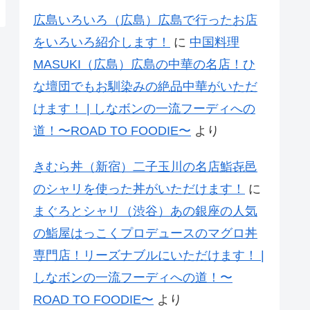
広島いろいろ（広島）広島で行ったお店
をいろいろ紹介します！
に
中国料理
MASUKI（広島）広島の中華の名店！ひ
な壇団でもお馴染みの絶品中華がいただ
けます！ | しなボンの一流フーディへの
道！〜ROAD TO FOODIE〜
より
きむら丼（新宿）二子玉川の名店鮨㐂邑
のシャリを使った丼がいただけます！
に
まぐろとシャリ（渋谷）あの銀座の人気
の鮨屋はっこくプロデュースのマグロ丼
専門店！リーズナブルにいただけます！ |
しなボンの一流フーディへの道！〜
ROAD TO FOODIE〜
より