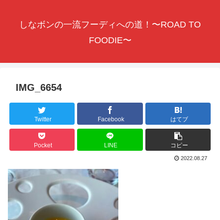
しなボンの一流フーディへの道！〜ROAD TO
FOODIE〜
IMG_6654
Twitter
Facebook
はてブ
Pocket
LINE
コピー
2022.08.27