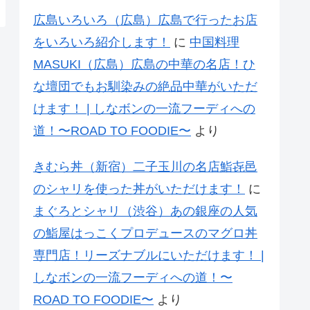
広島いろいろ（広島）広島で行ったお店
をいろいろ紹介します！
に
中国料理
MASUKI（広島）広島の中華の名店！ひ
な壇団でもお馴染みの絶品中華がいただ
けます！ | しなボンの一流フーディへの
道！〜ROAD TO FOODIE〜
より
きむら丼（新宿）二子玉川の名店鮨㐂邑
のシャリを使った丼がいただけます！
に
まぐろとシャリ（渋谷）あの銀座の人気
の鮨屋はっこくプロデュースのマグロ丼
専門店！リーズナブルにいただけます！ |
しなボンの一流フーディへの道！〜
ROAD TO FOODIE〜
より