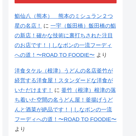
鮨仙八（熊本） 熊本のミシュラン２つ
星の名店！
に
一宇（飯田橋）飯田橋の鮨
の新店！確かな技術に裏打ちされた注目
のお店です！ | しなボンの一流フーディ
への道！〜ROAD TO FOODIE〜
より
洋食タケル（根津）うどんの名店釜竹が
経営する洋食屋！スタンダードな洋食が
いただけます！
に
釜竹（根津）根津の落
ち着いた空間の名うどん屋！釜揚げうど
んと酒菜が絶品です！ | しなボンの一流
フーディへの道！〜ROAD TO FOODIE〜
より