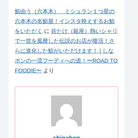
鮨由う（六本木） ミシュラン１つ星の
六本木の名鮨屋！インスタ映えするお鮨
をいただく
に
佐たけ（銀座）熱いシャリ
で一世を風靡した伝説のお店が復活！さ
らに進化した鮨がいただけます！ | しな
ボンの一流フーディへの道！〜ROAD TO
FOODIE〜
より