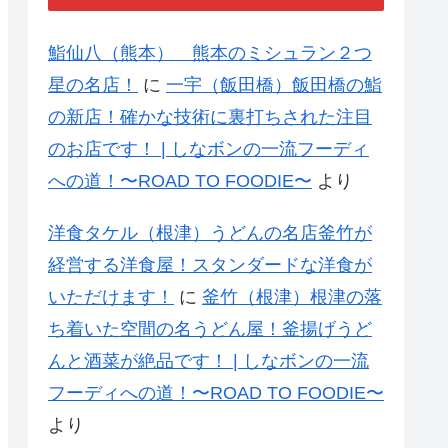
鮨仙八（熊本） 熊本のミシュラン２つ
星の名店！
に
一宇（飯田橋）飯田橋の鮨
の新店！確かな技術に裏打ちされた注目
のお店です！ | しなボンの一流フーディ
への道！〜ROAD TO FOODIE〜
より
洋食タケル（根津）うどんの名店釜竹が
経営する洋食屋！スタンダードな洋食が
いただけます！
に
釜竹（根津）根津の落
ち着いた空間の名うどん屋！釜揚げうど
んと酒菜が絶品です！ | しなボンの一流
フーディへの道！〜ROAD TO FOODIE〜
より