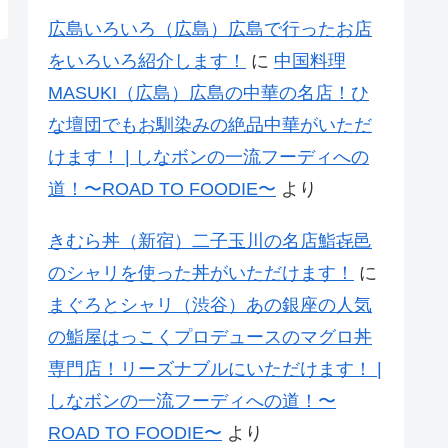
広島いろいろ（広島）広島で行ったお店
をいろいろ紹介します！
に
中国料理
MASUKI（広島）広島の中華の名店！ひ
な壇団でもお馴染みの絶品中華がいただ
けます！ | しなボンの一流フーディへの
道！〜ROAD TO FOODIE〜
より
きむら丼（新宿）二子玉川の名店鮨㐂邑
のシャリを使った丼がいただけます！
に
まぐろとシャリ（渋谷）あの銀座の人気
の鮨屋はっこくプロデュースのマグロ丼
専門店！リーズナブルにいただけます！ |
しなボンの一流フーディへの道！〜
ROAD TO FOODIE〜
より