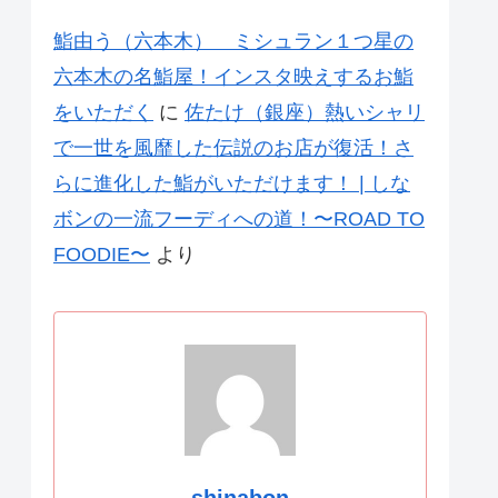
鮨由う（六本木） ミシュラン１つ星の
六本木の名鮨屋！インスタ映えするお鮨
をいただく
に
佐たけ（銀座）熱いシャリ
で一世を風靡した伝説のお店が復活！さ
らに進化した鮨がいただけます！ | しな
ボンの一流フーディへの道！〜ROAD TO
FOODIE〜
より