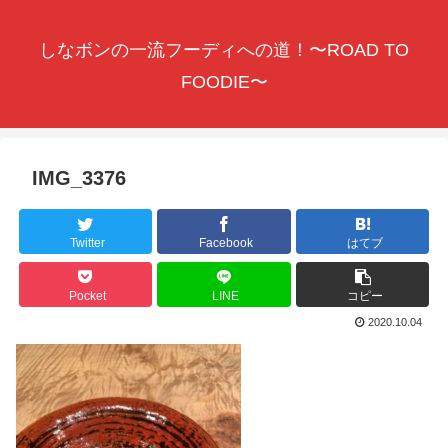
しなボンの一流フーディへの道！〜ROAD TO
FOODIE〜
IMG_3376
Twitter
Facebook
はてブ
Pocket
LINE
コピー
2020.10.04